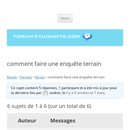
forum-etudiants.com, entraide
Aller
étudiante à la rédaction de
Menu
au
contenu
mémoires
comment faire une enquête terrain
forum
›
Forums
›
forum
›
comment faire une enquête terrain
Ce sujet contient 5 réponses, 1 participant et a été mis à jour pour
la dernière fois par
andrer
, le
il y a 9 années et 7 mois
.
6 sujets de 1 à 6 (sur un total de 6)
Auteur
Messages