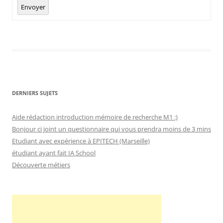
Envoyer
DERNIERS SUJETS
Aide rédaction introduction mémoire de recherche M1 :)
Bonjour ci joint un questionnaire qui vous prendra moins de 3 mins
Etudiant avec expérience à EPITECH (Marseille)
étudiant ayant fait IA School
Découverte métiers