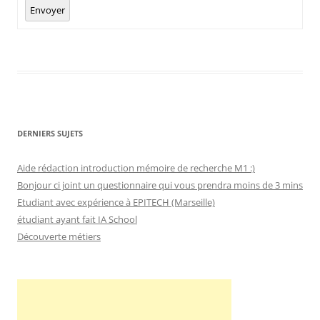
Envoyer
DERNIERS SUJETS
Aide rédaction introduction mémoire de recherche M1 :)
Bonjour ci joint un questionnaire qui vous prendra moins de 3 mins
Etudiant avec expérience à EPITECH (Marseille)
étudiant ayant fait IA School
Découverte métiers