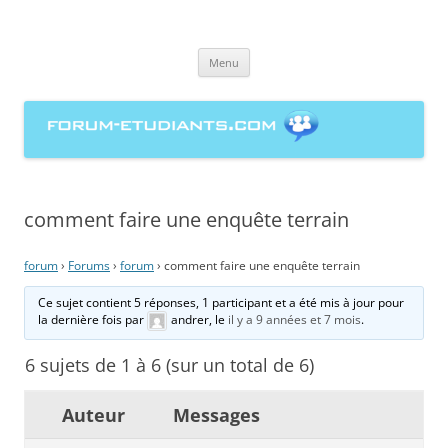
forum-etudiants.com, entraide
Aller
étudiante à la rédaction de
Menu
au
contenu
mémoires
comment faire une enquête terrain
forum
›
Forums
›
forum
›
comment faire une enquête terrain
Ce sujet contient 5 réponses, 1 participant et a été mis à jour pour
la dernière fois par
andrer
, le
il y a 9 années et 7 mois
.
6 sujets de 1 à 6 (sur un total de 6)
Auteur
Messages