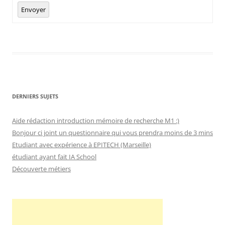
Envoyer
DERNIERS SUJETS
Aide rédaction introduction mémoire de recherche M1 :)
Bonjour ci joint un questionnaire qui vous prendra moins de 3 mins
Etudiant avec expérience à EPITECH (Marseille)
étudiant ayant fait IA School
Découverte métiers