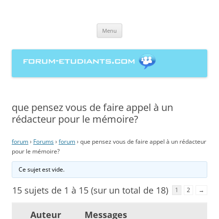
forum-etudiants.com, entraide
Aller
étudiante à la rédaction de
Menu
au
contenu
mémoires
que pensez vous de faire appel à un
rédacteur pour le mémoire?
forum
›
Forums
›
forum
›
que pensez vous de faire appel à un rédacteur
pour le mémoire?
Ce sujet est vide.
15 sujets de 1 à 15 (sur un total de 18)
1
2
→
Auteur
Messages