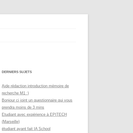
de mémoires
DERNIERS SUJETS
Aide rédaction introduction mémoire de
recherche M1 :)
Bonjour ci joint un questionnaire qui vous
prendra moins de 3 mins
Etudiant avec expérience à EPITECH
(Marseille)
étudiant ayant fait IA School