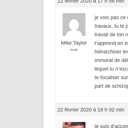
22 février 2020 à 17 h 56 min
je vois pas ce 
travaux, tu te
travail de ton
Mike Taylor
t’apprend en en
Invité
hiérarchiser le
immoral de délé
lequel tu n’ex
te focaliser sur
part de schizo
22 février 2020 à 18 h 02 min
je suis d’accor