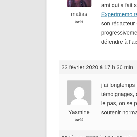
ami qui a fai
matias
Expertmemoir
Invité
son rédacteur 
progressivement
défendre à l’ai
22 février 2020 à 17 h 36 min
j’ai longtemps 
témoignages, c
le pas, on se 
Yasmine
soutenir norma
Invité