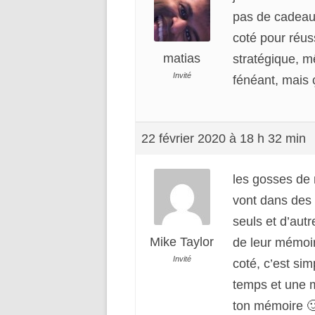
pas de cadeau,
coté pour réus
matias
stratégique, m
Invité
fénéant, mais 
22 février 2020 à 18 h 32 min
les gosses de 
vont dans des é
seuls et d’autr
Mike Taylor
de leur mémoir
Invité
coté, c’est si
temps et une m
ton mémoire 