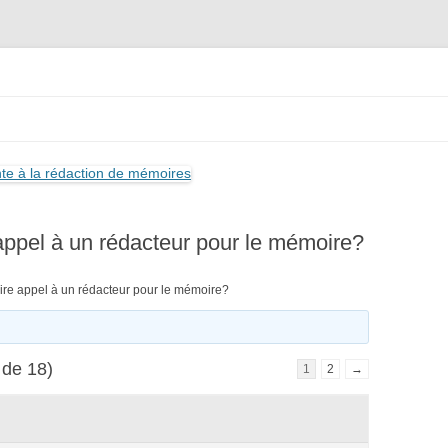
 entraide étudiante à la rédaction 
Aller
au
contenu
appel à un rédacteur pour le mémoire?
ire appel à un rédacteur pour le mémoire?
 de 18)
1
2
→