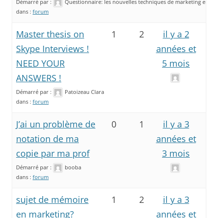
Démarré par :
Questionnaire: les nouvelles techniques de marketing en Pol
dans :
forum
Master thesis on
1
2
il y a 2
Skype Interviews !
années et
NEED YOUR
5 mois
ANSWERS !
Démarré par :
Patoizeau Clara
dans :
forum
J’ai un problème de
0
1
il y a 3
notation de ma
années et
copie par ma prof
3 mois
Démarré par :
booba
dans :
forum
sujet de mémoire
1
2
il y a 3
en marketing?
années et