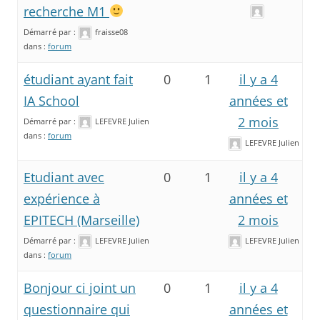
recherche M1
Démarré par :
fraisse08
dans :
forum
étudiant ayant fait
0
1
il y a 4
IA School
années et
2 mois
Démarré par :
LEFEVRE Julien
dans :
forum
LEFEVRE Julien
Etudiant avec
0
1
il y a 4
expérience à
années et
EPITECH (Marseille)
2 mois
Démarré par :
LEFEVRE Julien
LEFEVRE Julien
dans :
forum
Bonjour ci joint un
0
1
il y a 4
questionnaire qui
années et