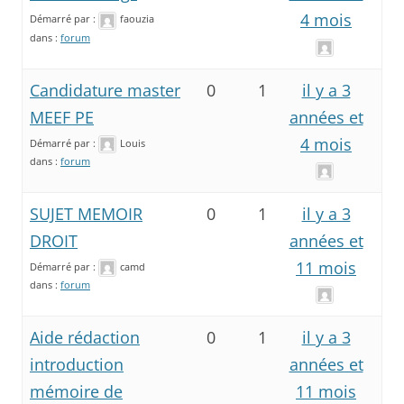
4 mois
Démarré par :
faouzia
dans :
forum
Candidature master
0
1
il y a 3
MEEF PE
années et
4 mois
Démarré par :
Louis
dans :
forum
SUJET MEMOIR
0
1
il y a 3
DROIT
années et
11 mois
Démarré par :
camd
dans :
forum
Aide rédaction
0
1
il y a 3
introduction
années et
mémoire de
11 mois