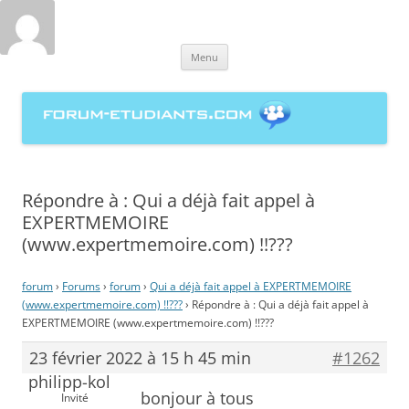
forum-etudiants.com, entraide
Aller
étudiante à la rédaction de
Menu
au
contenu
mémoires
Répondre à : Qui a déjà fait appel à
EXPERTMEMOIRE
(www.expertmemoire.com) !!???
forum
›
Forums
›
forum
›
Qui a déjà fait appel à EXPERTMEMOIRE
(www.expertmemoire.com) !!???
›
Répondre à : Qui a déjà fait appel à
EXPERTMEMOIRE (www.expertmemoire.com) !!???
23 février 2022 à 15 h 45 min
#1262
philipp-kol
bonjour à tous
Invité