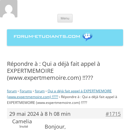
forum-etudiants.com, entraide
Aller
étudiante à la rédaction de
Menu
au
contenu
mémoires
Répondre à : Qui a déjà fait appel à
EXPERTMEMOIRE
(www.expertmemoire.com) !!???
forum
›
Forums
›
forum
›
Qui a déjà fait appel à EXPERTMEMOIRE
(www.expertmemoire.com) !!???
›
Répondre à : Qui a déjà fait appel à
EXPERTMEMOIRE (www.expertmemoire.com) !!???
29 mai 2024 à 8 h 08 min
#1715
Camelia
Bonjour,
Invité