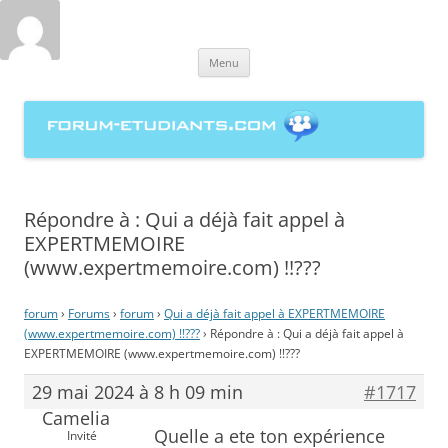
forum-etudiants.com, entraide
Aller
étudiante à la rédaction de
Menu
au
contenu
mémoires
Répondre à : Qui a déjà fait appel à
EXPERTMEMOIRE
(www.expertmemoire.com) !!???
forum
›
Forums
›
forum
›
Qui a déjà fait appel à EXPERTMEMOIRE
(www.expertmemoire.com) !!???
›
Répondre à : Qui a déjà fait appel à
EXPERTMEMOIRE (www.expertmemoire.com) !!???
29 mai 2024 à 8 h 09 min
#1717
Camelia
Quelle a ete ton expérience
Invité