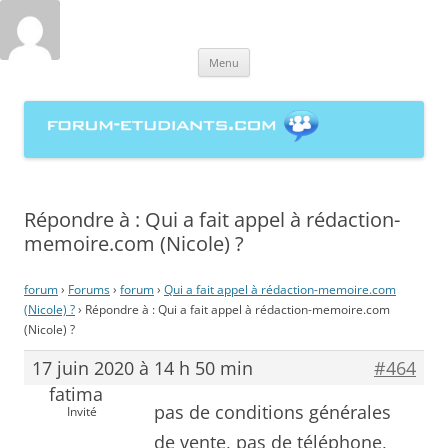
forum-etudiants.com, entraide
Aller
étudiante à la rédaction de
Menu
au
contenu
mémoires
Répondre à : Qui a fait appel à rédaction-
memoire.com (Nicole) ?
forum
›
Forums
›
forum
›
Qui a fait appel à rédaction-memoire.com
(Nicole) ?
›
Répondre à : Qui a fait appel à rédaction-memoire.com
(Nicole) ?
17 juin 2020 à 14 h 50 min
#464
fatima
pas de conditions générales
Invité
de vente, pas de téléphone,