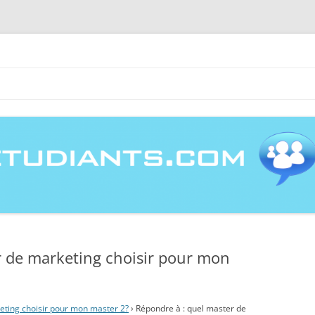
m, entraide étudiante à la rédacti
Aller
au
contenu
r de marketing choisir pour mon
eting choisir pour mon master 2?
›
Répondre à : quel master de