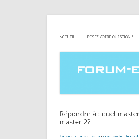
forum-etudiants.co
ACCUEIL
POSEZ VOTRE QUESTION ?
Répondre à : quel maste
master 2?
forum
›
Forums
›
forum
›
quel master de mark