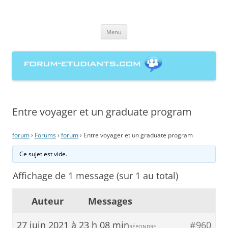
forum-etudiants.com, entraide
Aller
étudiante à la rédaction de
Menu
au
contenu
mémoires
Entre voyager et un graduate program
forum
›
Forums
›
forum
›
Entre voyager et un graduate program
Ce sujet est vide.
Affichage de 1 message (sur 1 au total)
Auteur
Messages
27 juin 2021 à 23 h 08 min
#960
RÉPONDRE