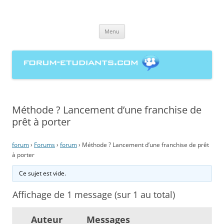
forum-etudiants.com, entraide
Aller
étudiante à la rédaction de
Menu
au
contenu
mémoires
Méthode ? Lancement d’une franchise de
prêt à porter
forum
›
Forums
›
forum
›
Méthode ? Lancement d’une franchise de prêt
à porter
Ce sujet est vide.
Affichage de 1 message (sur 1 au total)
Auteur
Messages